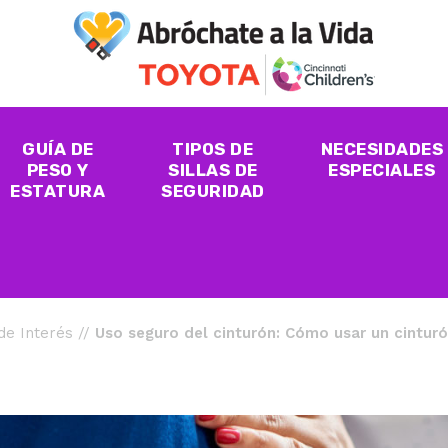
GUÍA DE
TIPOS DE
NECESIDADES
PESO Y
SILLAS DE
ESPECIALES
ESTATURA
SEGURIDAD
 de Interés
//
Uso seguro del cinturón: Cómo usar un cinturó