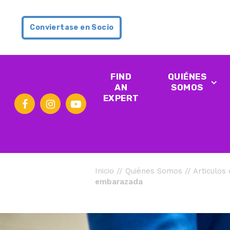
Conviertase en Socio
FIND
QUIÉNES
AN
SOMOS
EXPERT
Inicio
//
Quiénes Somos
//
Articulos
embarazada